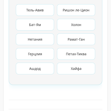
Тель-Авив
Ришон ле-Цион
Бат-Ям
Холон
Нетания
Рамат-Ган
Герцлия
Петах-Тиква
Ашдод
Хайфа