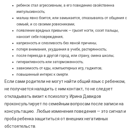
ребенок стал агрессивным, а его поведению свойственна
импульсивность;
малыш явно боится, или замыкается, отказываясь от общения с
семьей, и со своими ровесниками;
появление вредных привычек — грызет ногти, сосет пальцы,
наносит себе повреждения;
капризность и слезливость без явной причины;
потеря внимания, ухудшения в учебе, растерянность;
после переезда в другой город, или страну, смена школы;
гиперактивность или заторможенность;
зависимость от еды, компьютерных игр, гаджетов;
повышенный интерес к смерти.
Если сами родители не могут найти общий язык с ребенком,
не получается наладить с ним контакт, то не следует
откладывать визит к психологу. Ирина Давидов
проконсультирует по семейным вопросам после записи на
консультацию. Любые изменения поведения — это сигнал и
проба ребенка защититься от внешних негативных
обстоятельств.