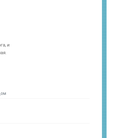
га, и
ая.