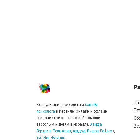
Ра
Пн 
Консультация психолога и
советы
Пт
психолога
в Израиле. Онлайн и офлайн
оказание психологической помощи
Сб
взрослым и детям в Израиле.
Хайфа
,
Вс
Герцлия
,
Тель Авив
,
Ашдод
,
Ришон Ле Цион
,
Бат Ям
,
Нетания
.