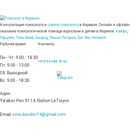
Консультация психолога и
советы психолога
в Израиле. Онлайн и офлайн
оказание психологической помощи взрослым и детям в Израиле.
Хайфа
,
Герцлия
,
Тель Авив
,
Ашдод
,
Ришон Ле Цион
,
Бат Ям
,
Нетания
.
Рабочее время
Контакты
Пн - Чт:
9:00 - 18:30
+972-52-685-75-62
Пт:
9:00 - 13:00
Сб:
Выходной
Вс:
9:00 - 18:30
Адрес
Ya'akov Peri St 14, Rishon LeTsiyon
Email:
irina.davidov14@gmail.com