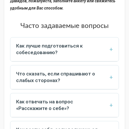
Давидов, пожалуйста, заполните анкету или свяжитесь
удобным для Вас способом.
Часто задаваемые вопросы
Как лучше подготовиться к
+
собеседованию?
Изучите компанию, перечитайте описание
вакансии, подготовьте примеры достижений и
Что сказать, если спрашивают о
+
продумайте ответы на распространённые
слабых сторонах?
вопросы. Это создаст уверенность и поможет
Выберите слабую сторону, которая не критична
лучше раскрыться.
для позиции, и расскажите, что вы делаете,
Как отвечать на вопрос
+
чтобы её развивать. Такой подход показывает
«Расскажите о себе»?
зрелость и ответственность.
Стройте ответ по формуле: опыт → ключевые
навыки → достижения → почему вы подходите