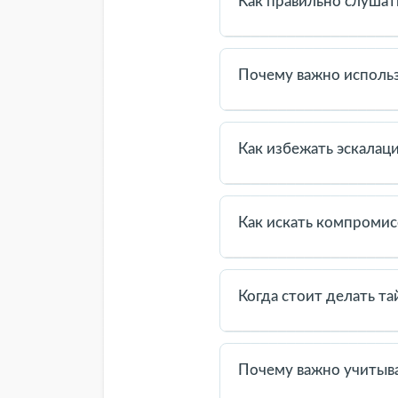
Как правильно слушат
Слушайте внимательно, не
помогает снизить напряже
Почему важно использ
“Я-высказывания” помогаю
обсуждение более спокой
Как избежать эскалац
Контролируйте тон, избег
помогает быстрее разреш
Как искать компромис
Компромисс — это соглаше
находить решения, полезн
Когда стоит делать та
Если эмоции слишком сил
остыть, собрать мысли и 
Почему важно учитыва