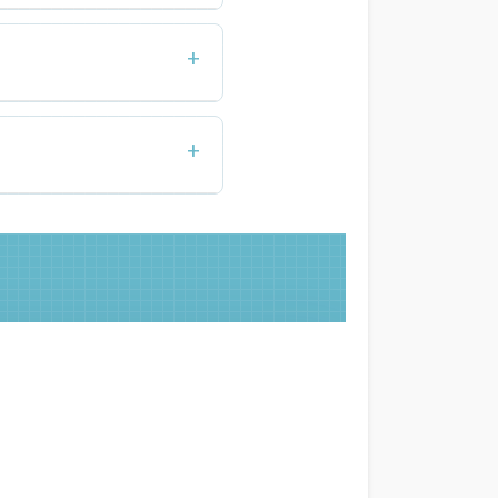
ий предотвращает
+
особах общения и
+
у выгоранию. Психолог