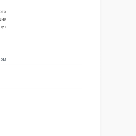
ого
ция
нут.