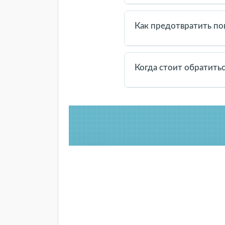
Люди по-разному выражаю
недопонимания и помогае
Как предотвратить п
Обсуждайте причины конфл
поведении, чтобы подобны
Когда стоит обратить
Если конфликты повторяю
поможет увидеть ситуаци