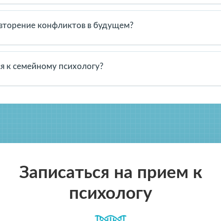
т эмоции и воспринимают информацию. Понимание этих различ
т подбирать правильный подход.
овторение конфликтов в будущем?
иктов после их завершения. Договоритесь о новых правилах, сп
х ситуаций возникало меньше.
ся к семейному психологу?
тся, становятся разрушительными или приводят к эмоциональном
ю со стороны и предложит эффективные стратегии решения.
Записаться на прием к
психологу