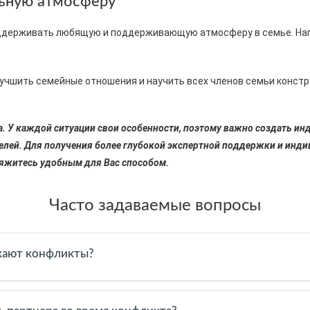
ьную атмосферу
ддерживать любящую и поддерживающую атмосферу в семье. Напо
учшить семейные отношения и научить всех членов семьи конст
га. У каждой ситуации свои особенности, поэтому важно создать и
елей. Для получения более глубокой экспертной поддержки и инд
вяжитесь удобным для Вас способом.
Часто задаваемые вопросы
икают конфликты?
 часть семейной жизни. Они возникают из-за различий в характе
не избегать конфликтов, а учиться правильно их решать.