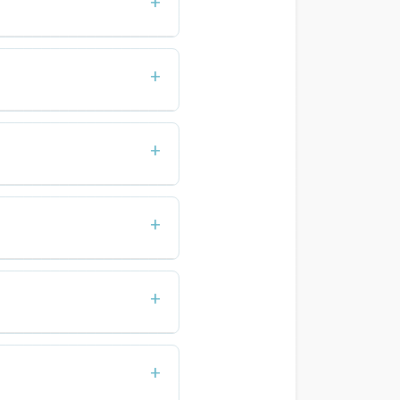
+
ера. Активное слушание
+
ию партнера и делает
+
окойствие взрослого
+
отребности друг друга и
+
0–20 минут помогает
+