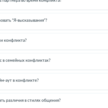
ь партнера во время конфликта?
 перебивая. Покажите, что вы слышите и понимаете эмоции партн
ние и быстрее найти решение.
овать “Я-высказывания”?
т выразить чувства без обвинений. Это снижает защитную реакц
ным и конструктивным.
ии конфликта?
айте криков и оскорблений, делайте паузы при необходимости. Сп
ить ситуацию.
с в семейных конфликтах?
ние, которое удовлетворяет обе стороны. Он помогает уважать п
ые для всей семьи.
йм-аут в конфликте?
ьные, обсуждение перестает быть конструктивным. Перерыв на 1
продолжить разговор спокойнее.
ть различия в стилях общения?