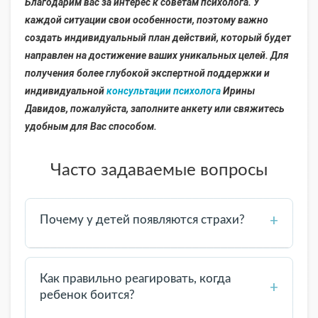
Благодарим вас за интерес к советам психолога. У
каждой ситуации свои особенности, поэтому важно
создать индивидуальный план действий, который будет
направлен на достижение ваших уникальных целей. Для
получения более глубокой экспертной поддержки и
индивидуальной
консультации психолога
Ирины
Давидов, пожалуйста, заполните анкету или свяжитесь
удобным для Вас способом.
Часто задаваемые вопросы
+
Почему у детей появляются страхи?
Страхи — естественная часть развития. Они
могут возникать из-за возраста, новых ситуаций,
Как правильно реагировать, когда
+
жизненных изменений, недостатка информации
ребенок боится?
или повышенной чувствительности ребенка.