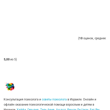
(
10
оценок, среднее:
5,00
из 5)
Консультация психолога и
советы психолога
в Израиле. Онлайн и
офлайн оказание психологической помощи взрослым и детям в
Израиле.
Хайфа
,
Герцлия
,
Тель Авив
,
Ашдод
,
Ришон Ле Цион
,
Бат Ям
,